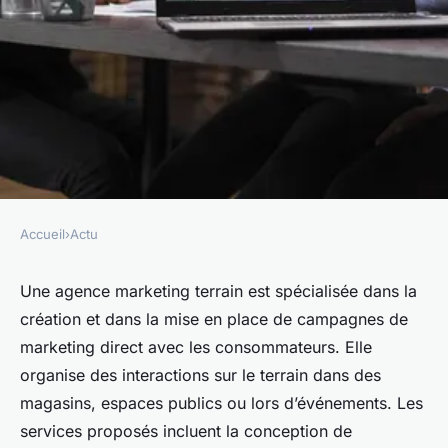
Accueil
›
Actu
ACTU
Les avantages de travailler
Une agence marketing terrain est spécialisée dans la
création et dans la mise en place de campagnes de
avec une agence marketing
marketing direct avec les consommateurs. Elle
terrain
organise des interactions sur le terrain dans des
magasins, espaces publics ou lors d’événements. Les
giselle
•
4 septembre 2023
•
2 min de lecture
services proposés incluent la conception de