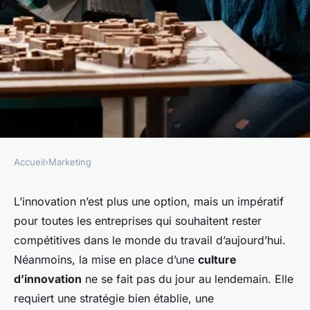
Accueil
›
Marketing
MARKETING
Les secrets pour créer une
L’innovation n’est plus une option, mais un impératif
pour toutes les entreprises qui souhaitent rester
culture d'entreprise axée sur
compétitives dans le monde du travail d’aujourd’hui.
l'innovation
Néanmoins, la mise en place d’une
culture
d’innovation
ne se fait pas du jour au lendemain. Elle
giselle
•
6 novembre 2023
•
3 min de lecture
requiert une stratégie bien établie, une