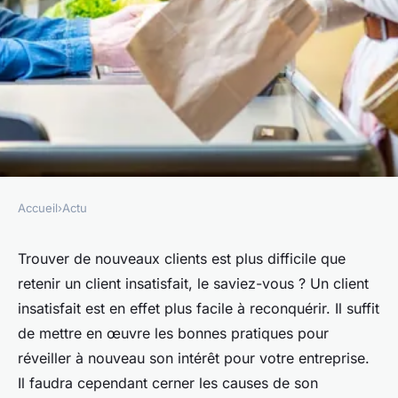
Accueil
›
Actu
ACTU
Comment gérer
Trouver de nouveaux clients est plus difficile que
retenir un client insatisfait, le saviez-vous ? Un client
l'insatisfaction du client ?
insatisfait est en effet plus facile à reconquérir. Il suffit
de mettre en œuvre les bonnes pratiques pour
giselle
•
29 décembre 2023
•
2 min de lecture
réveiller à nouveau son intérêt pour votre entreprise.
Il faudra cependant cerner les causes de son