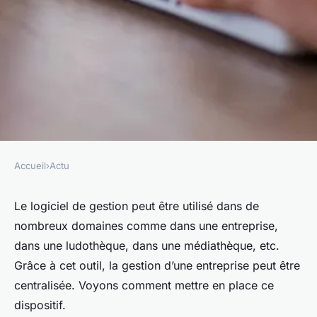
Accueil
›
Actu
ACTU
La mise en place d'un logiciel
Le logiciel de gestion peut être utilisé dans de
nombreux domaines comme dans une entreprise,
de gestion dans une entreprise
dans une ludothèque, dans une médiathèque, etc.
Grâce à cet outil, la gestion d’une entreprise peut être
giselle
•
21 juin 2023
•
3 min de lecture
centralisée. Voyons comment mettre en place ce
dispositif.