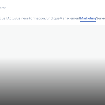
derne
cueil
Actu
Business
Formation
Juridique
Management
Marketing
Servi