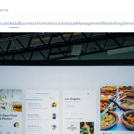
derne
cueil
Actu
Business
Formation
Juridique
Management
Marketing
Servi