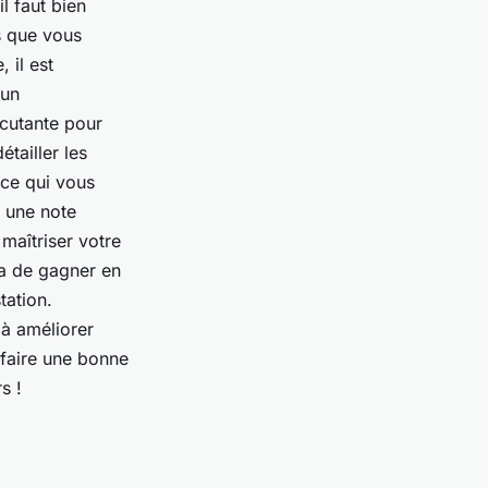
l faut bien
s que vous
 il est
 un
rcutante pour
tailler les
 ce qui vous
r une note
 maîtriser votre
ra de gagner en
tation.
 à améliorer
 faire une bonne
s !