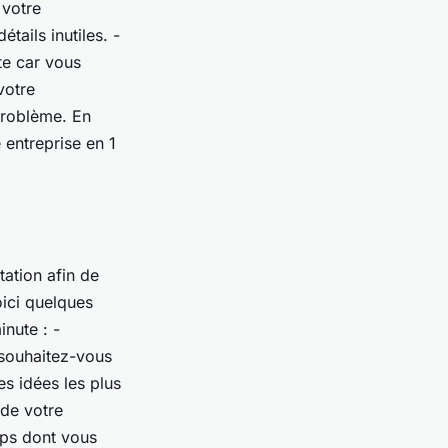
 votre
tails inutiles. -
te car vous
votre
problème. En
 entreprise en 1
tation afin de
ici quelques
nute : -
 souhaitez-vous
s idées les plus
 de votre
mps dont vous