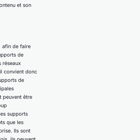
contenu et son
 afin de faire
upports de
es réseaux
il convient donc
supports de
ipales
t peuvent être
oup
res supports
ts que les
rise. Ils sont
ois, ils peuvent