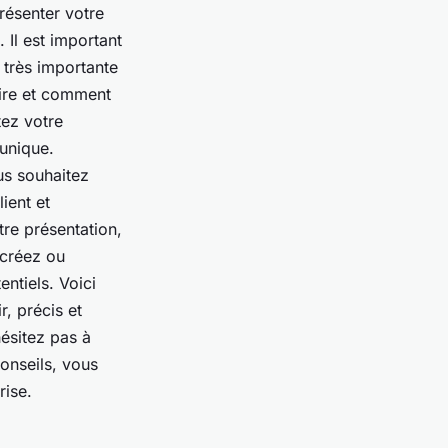
présenter votre
 Il est important
 très importante
dire et comment
tez votre
 unique.
us souhaitez
ient et
re présentation,
 créez ou
entiels. Voici
r, précis et
hésitez pas à
conseils, vous
rise.