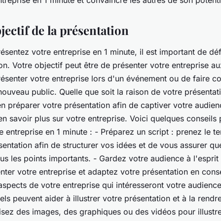
treprise en 1 minute et convaincre les autres de son potenti
bjectif de la présentation
sentez votre entreprise en 1 minute, il est important de défi
on. Votre objectif peut être de présenter votre entreprise au
résenter votre entreprise lors d'un événement ou de faire co
nouveau public. Quelle que soit la raison de votre présentatio
n préparer votre présentation afin de captiver votre audien
n savoir plus sur votre entreprise. Voici quelques conseils
e entreprise en 1 minute : - Préparez un script : prenez le 
sentation afin de structurer vos idées et de vous assurer q
s les points importants. - Gardez votre audience à l'esprit
enter votre entreprise et adaptez votre présentation en con
 aspects de votre entreprise qui intéresseront votre audience
uels peuvent aider à illustrer votre présentation et à la rendr
isez des images, des graphiques ou des vidéos pour illustre