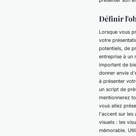
présenter son en
giselle
•
24 octobre 2022
•
6 min de lecture
Définir l'o
Lorsque vous pré
votre présentati
potentiels, de p
entreprise à un 
important de bie
donner envie d'e
à présenter votr
un script de pré
mentionnerez tou
vous allez prés
l'accent sur les
visuels : les vis
mémorable. Util