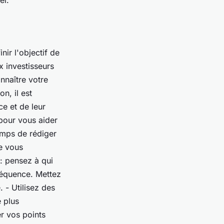
el.
nir l'objectif de
x investisseurs
nnaître votre
n, il est
ce et de leur
 pour vous aider
temps de rédiger
ue vous
 : pensez à qui
séquence. Mettez
. - Utilisez des
e plus
r vos points