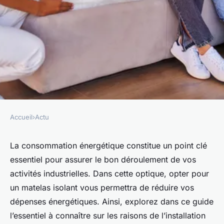
Accueil
›
Actu
ACTU
Installation de matelas isolant
La consommation énergétique constitue un point clé
essentiel pour assurer le bon déroulement de vos
sur-mesure : une solution
activités industrielles. Dans cette optique, opter pour
pratique pour vos locaux
un matelas isolant vous permettra de réduire vos
industriels
dépenses énergétiques. Ainsi, explorez dans ce guide
l’essentiel à connaître sur les raisons de l’installation
giselle
•
27 janvier 2024
•
2 min de lecture