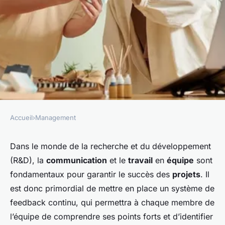
Accueil
›
Management
MANAGEMENT
Comment créer un système de
Dans le monde de la recherche et du développement
(R&D), la
communication
et le
travail
en
équipe
sont
feedback en continu pour les
fondamentaux pour garantir le succès des
projets
. Il
équipes de projet en R&D?
est donc primordial de mettre en place un système de
feedback continu, qui permettra à chaque membre de
giselle
•
25 avril 2024
•
6 min de lecture
l’équipe de comprendre ses points forts et d’identifier